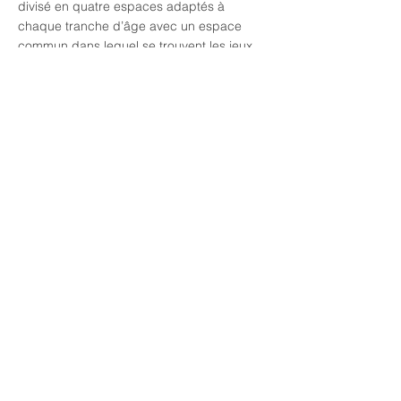
divisé en quatre espaces adaptés à
chaque tranche d’âge avec un espace
commun dans lequel se trouvent les jeux
d’eau.
La conception du projet s’accompagne
d’une véritable pensée environnementale
s’appuyant sur l’étude des opportunités et
des contraintes de la parcelle, ses
caractéristiques ainsi que les objectifs
HQE.
MAÎTRISE D'OUVRAGE
PROGRAMME
BET
ACOUSTICIEN
PAYSAGISTES
MONTANT DE TRAVAUX
MISSIONS
STATUT